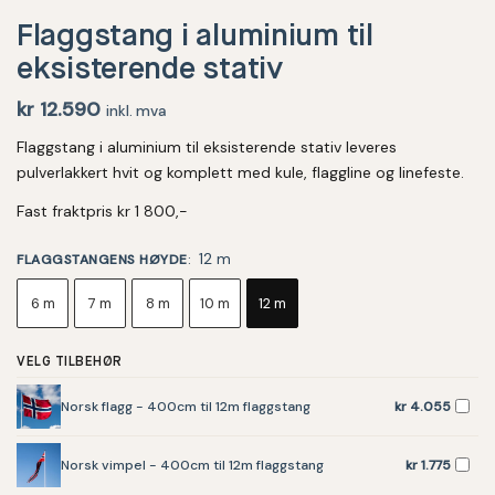
Flaggstang i aluminium til
eksisterende stativ
kr
12.590
inkl. mva
Flaggstang i aluminium til eksisterende stativ leveres
pulverlakkert hvit og komplett med kule, flaggline og linefeste.
Fast fraktpris kr 1 800,-
12 m
FLAGGSTANGENS HØYDE
:
6 m
7 m
8 m
10 m
12 m
VELG TILBEHØR
Norsk flagg - 400cm til 12m flaggstang
kr
4.055
Norsk vimpel - 400cm til 12m flaggstang
kr
1.775