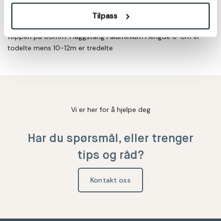
endestykkene skyves i hverandre med gummipakninger i
skjøten. 6-8m flaggstang har diameter nederst på 75mm og
Tilpass
10-12m diameter på 102mm. Alle lengder har en diameter i
toppen på 60mm. Flaggstang i aluminium i lengde 6-8m er
todelte mens 10-12m er tredelte
Vi er her for å hjelpe deg
Har du spørsmål, eller trenger
tips og råd?
Kontakt oss