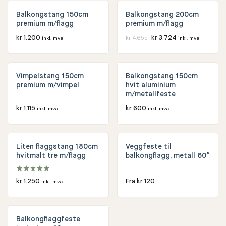
Balkongstang 150cm
Balkongstang 200cm
premium m/flagg
premium m/flagg
kr
1.200
kr
3.724
kr
4.655
inkl. mva
inkl. mva
Vimpelstang 150cm
Balkongstang 150cm
premium m/vimpel
hvit aluminium
m/metallfeste
kr
1.115
kr
600
inkl. mva
inkl. mva
Liten flaggstang 180cm
Veggfeste til
hvitmalt tre m/flagg
balkongflagg, metall 60°
kr
1.250
Fra
kr
120
inkl. mva
Balkongflaggfeste