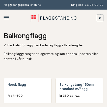
Flaggstangspesialisten AS
Ring oss: 66 98 00 99
0
Balkongflagg
Vi har balkongflagg med kule og flagg i flere lengder.
Balkongflaggstenger er lagervare og kan sendes i posten eller
hentes i vår butikk.
Norsk flagg
Balkongstang 150cm
standard m/flagg
Fra
kr
600
kr
360
inkl. mva
20% RABATT