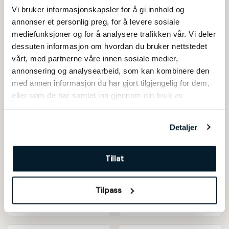
varmhvit
DUOLED med app
Vi bruker informasjonskapsler for å gi innhold og
annonser et personlig preg, for å levere sosiale
Fra
kr
11.910
Fra
kr
9.440
mediefunksjoner og for å analysere trafikken vår. Vi deler
dessuten informasjon om hvordan du bruker nettstedet
vårt, med partnerne våre innen sosiale medier,
Flaggstanglys Standard
Lyslenke for flaggstang
annonsering og analysearbeid, som kan kombinere den
– 20m
med annen informasjon du har gjort tilgjengelig for dem,
Fra
kr
990
kr
1.975
inkl. mva
eller som de har samlet inn gjennom din bruk av
tjenestene deres.
Lysgran Glimma
Lysgran Glimma DUOLED
Detaljer
varmhvit
med app
Fra
kr
2.345
Fra
kr
2.870
Tillat
Fairybell Multicolour
Gavekort
Tilpass
kr
8.168
Fra
kr
200
kr
10.210
inkl. mva