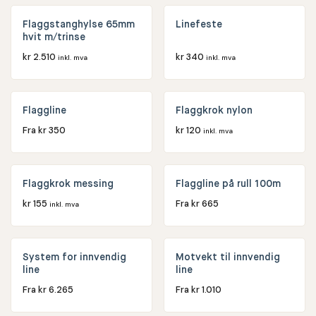
Flaggstanghylse 65mm
Linefeste
hvit m/trinse
kr
2.510
kr
340
inkl. mva
inkl. mva
Flaggline
Flaggkrok nylon
Fra
kr
350
kr
120
inkl. mva
Flaggkrok messing
Flaggline på rull 100m
kr
155
Fra
kr
665
inkl. mva
System for innvendig
Motvekt til innvendig
line
line
Fra
kr
6.265
Fra
kr
1.010