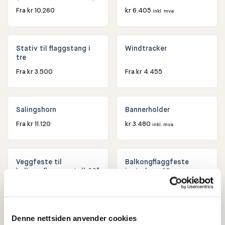
Fra
kr
10.260
kr
6.405
inkl. mva
Stativ til flaggstang i
Windtracker
tre
Fra
kr
3.500
Fra
kr
4.455
Salingshorn
Bannerholder
Fra
kr
11.120
kr
3.480
inkl. mva
Veggfeste til
Balkongflaggfeste
balkongflagg, metall 60°
justerbar ø19mm
Fra
kr
120
kr
330
inkl. mva
Denne nettsiden anvender cookies
Flaggstanglys Glimma
Flaggstanglys Glimma