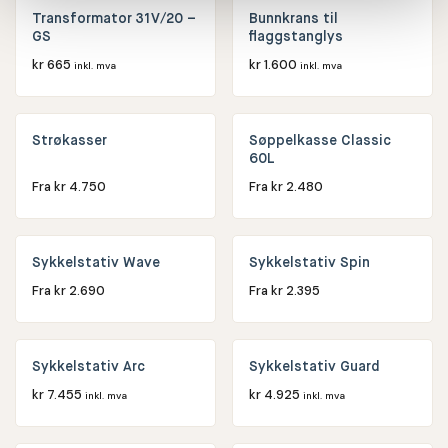
Transformator 31V/20 –
Bunnkrans til
GS
flaggstanglys
kr
665
kr
1.600
inkl. mva
inkl. mva
Strøkasser
Søppelkasse Classic
60L
Fra
kr
4.750
Fra
kr
2.480
Sykkelstativ Wave
Sykkelstativ Spin
Fra
kr
2.690
Fra
kr
2.395
Sykkelstativ Arc
Sykkelstativ Guard
kr
7.455
kr
4.925
inkl. mva
inkl. mva