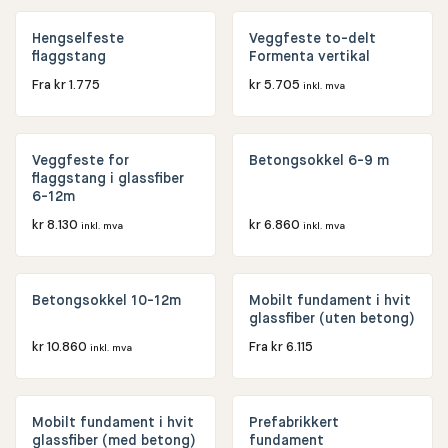
Hengselfeste
Veggfeste to-delt
flaggstang
Formenta vertikal
Fra
kr
1.775
kr
5.705
inkl. mva
Veggfeste for
Betongsokkel 6-9 m
flaggstang i glassfiber
6-12m
kr
8.130
kr
6.860
inkl. mva
inkl. mva
Betongsokkel 10-12m
Mobilt fundament i hvit
glassfiber (uten betong)
kr
10.860
Fra
kr
6.115
inkl. mva
Mobilt fundament i hvit
Prefabrikkert
glassfiber (med betong)
fundament