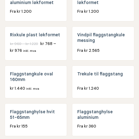
aluminium løkformet
løkformet
Fra
kr
1.200
Fra
kr
1.200
20% RABATT
Rixkule plast løkformet
Vindpil flaggstangkule
messing
kr
768
–
kr
960
–
kr
1.220
kr
976
Fra
kr
2.565
inkl. mva
Flaggstangkule oval
Trekule til flaggstang
160mm
kr
1.440
Fra
kr
1.240
inkl. mva
Flaggstanghylse hvit
Flaggstanghylse
51-65mm
aluminium
Fra
kr
155
Fra
kr
360