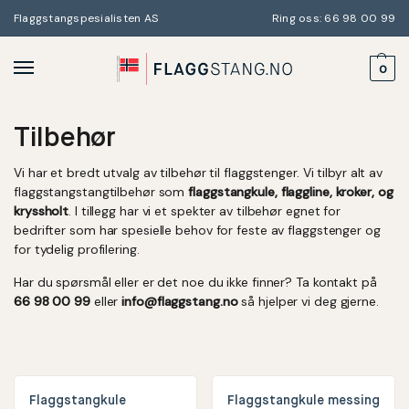
Flaggstangspesialisten AS
Ring oss: 66 98 00 99
0
Tilbehør
Vi har et bredt utvalg av tilbehør til flaggstenger. Vi tilbyr alt av
flaggstangstangtilbehør som
flaggstangkule, flaggline, kroker, og
kryssholt
. I tillegg har vi et spekter av tilbehør egnet for
bedrifter som har spesielle behov for feste av flaggstenger og
for tydelig profilering.
Har du spørsmål eller er det noe du ikke finner? Ta kontakt på
66 98 00 99
eller
info@flaggstang.no
så hjelper vi deg gjerne.
Flaggstangkule
Flaggstangkule messing