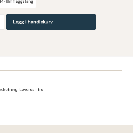
 14-18m flaggstang
Legg i handlekurv
dretning. Leveres i tre