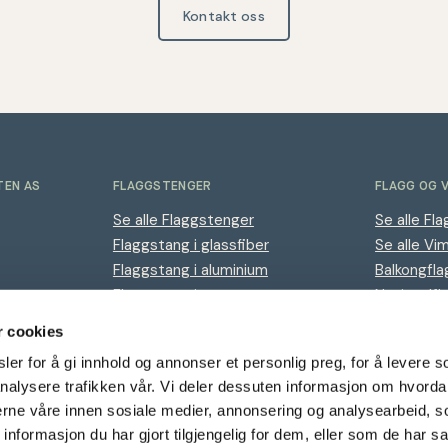
Kontakt oss
TEN AS
FLAGGSTENGER
FLAGG OG 
Se alle Flaggstenger
Se alle Fla
Flaggstang i glassfiber
Se alle Vi
Flaggstang i aluminium
Balkongfla
Flaggstang i tre
Nasjonalfl
Logoflagg
r cookies
Flaggregle
er for å gi innhold og annonser et personlig preg, for å levere s
nalysere trafikken vår. Vi deler dessuten informasjon om hvorda
nerne våre innen sosiale medier, annonsering og analysearbeid, 
formasjon du har gjort tilgjengelig for dem, eller som de har sa