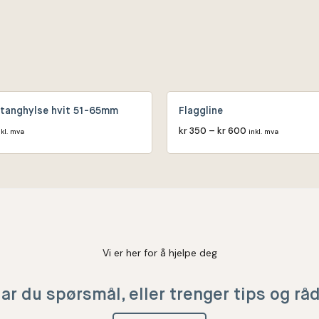
tanghylse hvit 51-65mm
Flaggline
kr
350
–
kr
600
nkl. mva
inkl. mva
Vi er her for å hjelpe deg
ar du spørsmål, eller trenger tips og rå