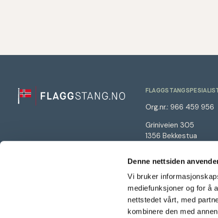
FLAGGSTANGSPESIALIS
Org.nr.: 966 459 956
Griniveien 305
1356 Bekkestua
66 98 00 99
Denne nettsiden anvende
info@flaggstang.no
Vi bruker informasjonskapsl
Åpningstider:
mediefunksjoner og for å a
Man-fre 08-16
nettstedet vårt, med part
Personvernerklæring
kombinere den med annen in