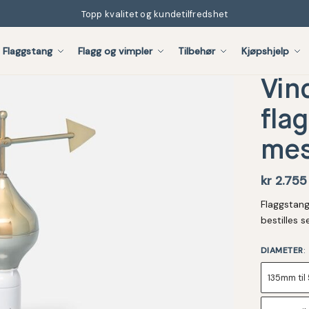
Topp kvalitet og kundetilfredshet
Flaggstang
Flagg og vimpler
Tilbehør
Kjøpshjelp
Vin
fla
mes
kr
2.755
Flaggstang
bestilles s
DIAMETER
:
135mm til