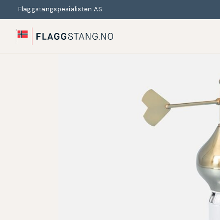
Flaggstangspesialisten AS
Search