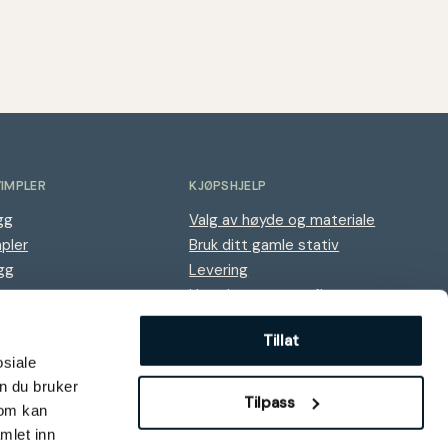
VIMPLER
KJØPSHJELP
gg
Valg av høyde og materiale
mpler
Bruk ditt gamle stativ
gg
Levering
agg
Hvordan montere flaggstang
Referanser
Tillat
r
Kvalitet og miljø
osiale
n du bruker
Tilpass
som kan
mlet inn