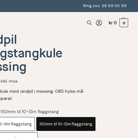
Ring oss: 66 98 00 99
kr
0
0
dpil
ggstangkule
sing
inkl. mva
kule med vindpil i messing. OBS hylse må
eparat.
150mm til 10-12m flaggstang
 5-9m flaggstang
150mm til 10-12m flaggstang