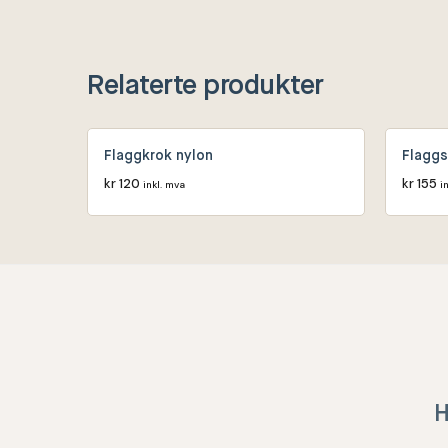
Relaterte produkter
Flaggkrok nylon
Flaggs
kr
120
kr
155
inkl. mva
i
H