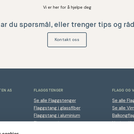
Vi er her for å hjelpe deg
ar du spørsmål, eller trenger tips og rå
Kontakt oss
TEN AS
FLAGGSTENGER
FLAGG OG 
Se alle Flaggstenger
Se alle Fla
Flaggstang i glassfiber
Se alle Vi
Flaggstang i aluminium
Balkongfla
Flaggstang i tre
Nasjonalfl
Logoflagg
r cookies