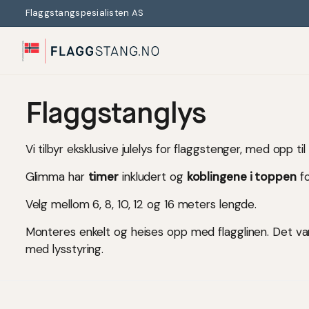
Flaggstangspesialisten AS
Search
Flaggstanglys
Vi tilbyr eksklusive julelys for flaggstenger, med opp
Glimma har
timer
inkludert og
koblingene i toppen
fo
Velg mellom 6, 8, 10, 12 og 16 meters lengde.
Monteres enkelt og heises opp med flagglinen. Det var
med lysstyring.