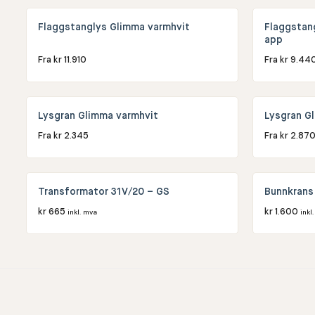
Flaggstanglys Glimma varmhvit
Flaggstan
app
Fra
kr
11.910
Fra
kr
9.44
Lysgran Glimma varmhvit
Lysgran G
Fra
kr
2.345
Fra
kr
2.87
Transformator 31V/20 – GS
Bunnkrans 
kr
665
kr
1.600
inkl. mva
inkl