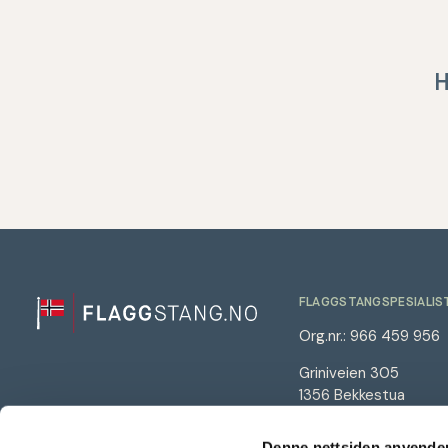
H
FLAGGSTANGSPESIALIS
Org.nr.: 966 459 956
Griniveien 305
1356 Bekkestua
66 98 00 99
Denne nettsiden anvende