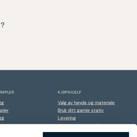
d?
VIMPLER
KJØPSHJELP
gg
Valg av høyde og materiale
mpler
Bruk ditt gamle stativ
gg
Levering
agg
Hvordan montere flaggstang
Referanser