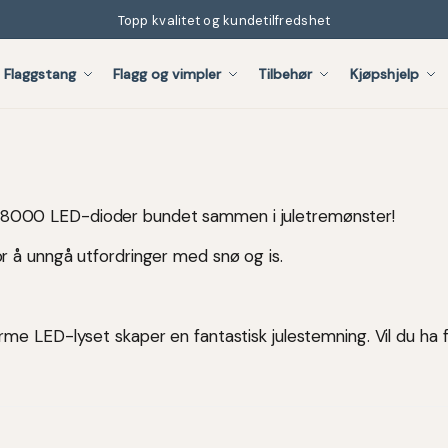
Topp kvalitet og kundetilfredshet
Flaggstang
Flagg og vimpler
Tilbehør
Kjøpshjelp
 til 8000 LED-dioder bundet sammen i juletremønster!
r å unngå utfordringer med snø og is.
me LED-lyset skaper en fantastisk julestemning. Vil du ha 