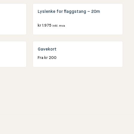
Lyslenke for flaggstang – 20m
kr
1.975
inkl. mva
Gavekort
Fra
kr
200