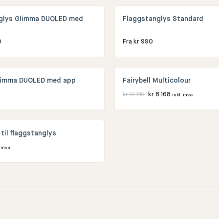
glys Glimma DUOLED med
Flaggstanglys Standard
0
Fra
kr
990
limma DUOLED med app
Fairybell Multicolour
0
kr
8.168
kr
10.210
inkl. mva
til flaggstanglys
. mva