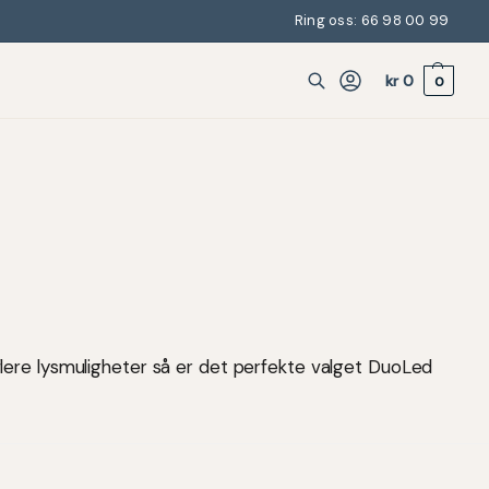
Ring oss: 66 98 00 99
kr
0
0
flere lysmuligheter så er det perfekte valget DuoLed