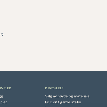
d?
VIMPLER
KJØPSHJELP
gg
Valg av høyde og materiale
mpler
Bruk ditt gamle stativ