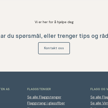
Vi er her for å hjelpe deg
ar du spørsmål, eller trenger tips og rå
Kontakt oss
TEN AS
FLAGGSTENGER
FLAGG OG 
Se alle Flaggstenger
Se alle Fla
Flaggstang i glassfiber
Se alle Vi