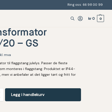
Ring oss: 66 98 00 99
kr
0
0
nsformator
/20 – GS
nkl. mva
or til flaggstang julelys. Passer de fleste
om monteres i flaggstang. Produktet er IP44-
t, men vi anbefaler at det ligger tørt og fritt for
Legg i handlekurv