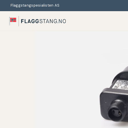
Flaggstangspesialisten AS
Search