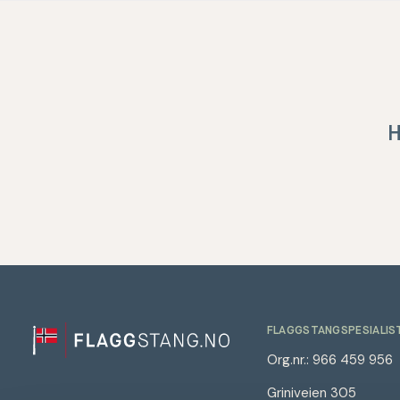
H
FLAGGSTANGSPESIALIS
Org.nr.: 966 459 956
Griniveien 305