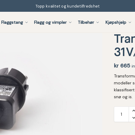
Topp kvalitet og kundetilfredshet
Flaggstang
Flagg og vimpler
Tilbehør
Kjøpshjelp
Tra
31V
kr
665
i
Transformat
modeller s
klassifiser
snø og is.