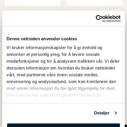
Vimpelstang 150cm
Balkongstang 150cm
premium m/vimpel
hvit aluminium
m/metallfeste
kr
1.115
kr
600
inkl. mva
inkl. mva
Denne nettsiden anvender cookies
Vi bruker informasjonskapsler for å gi innhold og
annonser et personlig preg, for å levere sosiale
Liten flaggstang 180cm
Salingshorn
mediefunksjoner og for å analysere trafikken vår. Vi deler
hvitmalt tre m/flagg
dessuten informasjon om hvordan du bruker nettstedet
vårt, med partnerne våre innen sosiale medier,
kr
1.250
Fra
kr
11.120
inkl. mva
annonsering og analysearbeid, som kan kombinere den
med annen informasjon du har gjort tilgjengelig for dem,
eller som de har samlet inn gjennom din bruk av
Gavekort
tjenestene deres.
Fra
kr
200
Detaljer