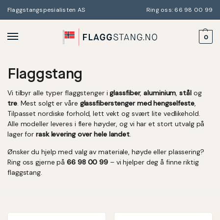
Flaggstangspesialisten AS
Ring oss: 66 98 00 99
0
Flaggstang
Vi tilbyr alle typer flaggstenger i
glassfiber
,
aluminium
,
stål
og
tre
. Mest solgt er våre
glassfiberstenger med hengselfeste
,
Tilpasset nordiske forhold, lett vekt og svært lite vedlikehold.
Alle modeller leveres i flere høyder, og vi har et stort utvalg på
lager for
rask levering over hele landet
.
Ønsker du hjelp med valg av materiale, høyde eller plassering?
Ring oss gjerne på
66 98 00 99
– vi hjelper deg å finne riktig
flaggstang.
SPAR OPP TIL KR 8 342,-