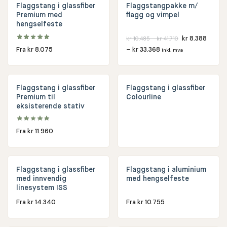
Flaggstang i glassfiber
Flaggstangpakke m/
Premium med
flagg og vimpel
hengselfeste
kr
8.388
kr
10.485
–
kr
41.710
Fra
kr
8.075
–
kr
33.368
inkl. mva
Flaggstang i glassfiber
Flaggstang i glassfiber
Premium til
Colourline
eksisterende stativ
Fra
kr
11.960
Flaggstang i glassfiber
Flaggstang i aluminium
med innvendig
med hengselfeste
linesystem ISS
Fra
kr
14.340
Fra
kr
10.755