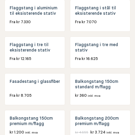
Flaggstang i aluminium
Flaggstang i stål til
til eksisterende stativ
eksisterende stativ
Fra
kr
7.330
Fra
kr
7.070
Flaggstang i tre til
Flaggstang i tre med
eksisterende stativ
stativ
Fra
kr
12.165
Fra
kr
16.625
Fasadestang i glassfiber
Balkongstang 150cm
standard m/flagg
Fra
kr
8.705
kr
360
inkl. mva
20% RABATT
Balkongstang 150cm
Balkongstang 200cm
premium m/flagg
premium m/flagg
kr
1.200
kr
3.724
kr
4.655
inkl. mva
inkl. mva