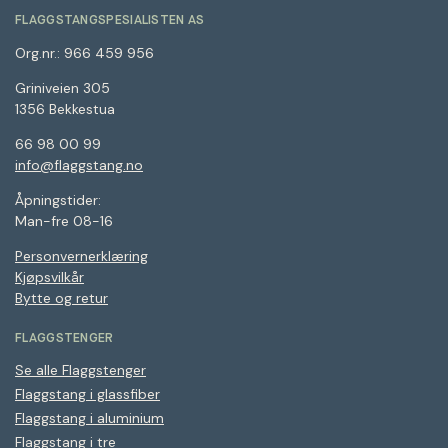
FLAGGSTANGSPESIALISTEN AS
Org.nr.: 966 459 956
Griniveien 305
1356 Bekkestua
66 98 00 99
info@flaggstang.no
Åpningstider:
Man-fre 08-16
Personvernerklæring
Kjøpsvilkår
Bytte og retur
FLAGGSTENGER
Se alle Flaggstenger
Flaggstang i glassfiber
Flaggstang i aluminium
Flaggstang i tre