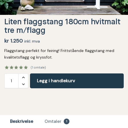
Liten flaggstang 180cm hvitmalt
tre m/flagg
kr
1.250
inkl. mva
Flaggstang perfekt for feiring! Frittstående flaggstang med
kvalitetsflagg og kryssfot.
(
1
omtale)
Legg i handlekurv
Beskrivelse
Omtaler
1