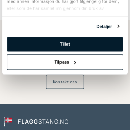
med annen informasjon du har gjort tilgjengelig for dem,
Godt egnet for hyggelig markering ved enhver anledning!
eller som de har samlet inn gjennom din bruk av
tjenestene deres.
Detaljer
Vi er her for å hjelpe deg
Tillat
Har du spørsmål, eller trenger
Tilpass
tips og råd?
Kontakt oss