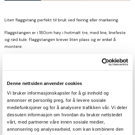
Liten flaggstang perfekt til bruk ved feiring eller markering.
Flaggstangen er i 180cm høy i hvitmalt tre, med line, linefeste
og rød kule. Flaggstangen krever liten plass og er enkel å
montere.
Den leveres med kryssfot som gjør at det ikke kreves
fastmontering. Flaggstangen kan dermed flyttes fra
inngangspartiet, til terrassen, ved dukkestuen eller ved siden av
jubilanten. Mulighetene er mange!
Denne nettsiden anvender cookies
Flaggstangen er enkel i utførelse, slik at det kan forekomme
Vi bruker informasjonskapsler for å gi innhold og
kvister eller annet liv i treverket, som gjenspeiles i den gode
annonser et personlig preg, for å levere sosiale
prisen.
mediefunksjoner og for å analysere trafikken vår. Vi deler
dessuten informasjon om hvordan du bruker nettstedet
Flagget er sydd 55cm og i god kvalitet av 175gr vevet
vårt, med partnerne våre innen sosiale medier,
polyester, med riktige norske farger.
annonsering og analysearbeid, som kan kombinere den