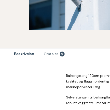
Beskrivelse
Omtaler
0
Balkongstang 150cm premiu
kvalitet og flagg i ordentli
marinepolyester 175g.
Selve stangen til balkongfl
robust veggfeste i metall m