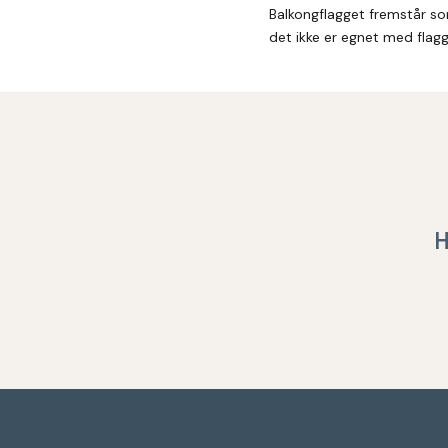
Balkongflagget fremstår som
det ikke er egnet med flagg
H