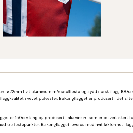
m ø22mm hvit aluminium m/metallfeste og sydd norsk flagg 100cm.
g flaggkvalitet i vevet polyester. Balkongflagget er produsert i det slit
agget er 150cm lang og produsert i aluminium som er pulverlakkert hv
ed tre festepunkter. Balkongflagget leveres med hvit løkformet flagg