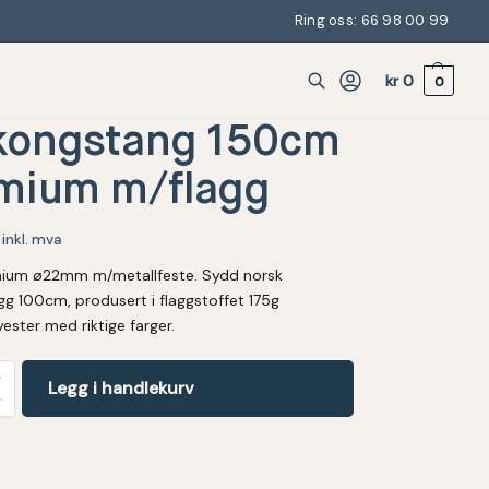
Ring oss: 66 98 00 99
kr
0
0
kongstang 150cm
mium m/flagg
inkl. mva
inium ø22mm m/metallfeste. Sydd norsk
gg 100cm, produsert i flaggstoffet 175g
ester med riktige farger.
Legg i handlekurv