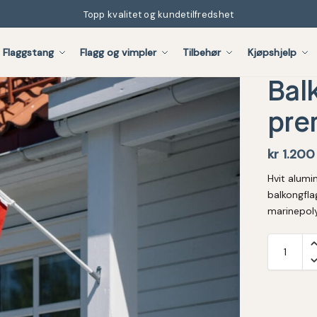
Topp kvalitet og kundetilfredshet
Flaggstang
Flagg og vimpler
Tilbehør
Kjøpshjelp
Bal
pre
kr
1.200
Hvit alum
balkongfla
marinepoly