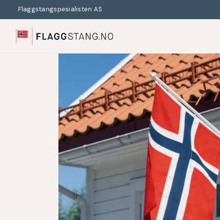
Flaggstangspesialisten AS
Search