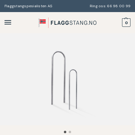
Flaggstangspesialisten AS
Ring oss: 66 98 00 99
0