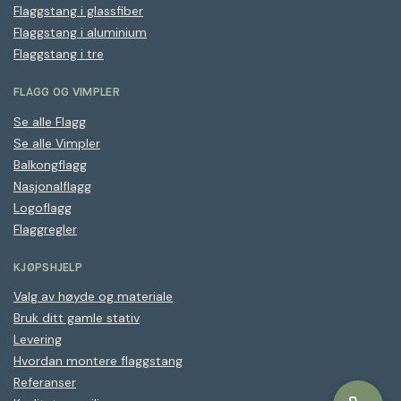
Flaggstang i glassfiber
Flaggstang i aluminium
Flaggstang i tre
FLAGG OG VIMPLER
Se alle Flagg
Se alle Vimpler
Balkongflagg
Nasjonalflagg
Logoflagg
Flaggregler
KJØPSHJELP
Valg av høyde og materiale
Bruk ditt gamle stativ
Levering
Hvordan montere flaggstang
Referanser