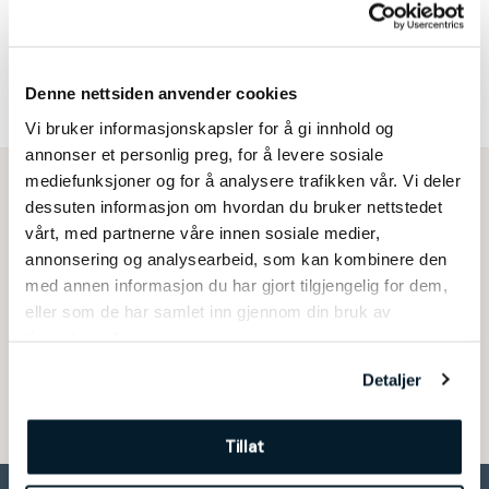
Loop er et klassisk sykkelstativ med enkelt design.
Sykkelstativet er plassbesparende og effektivt. Loop finnes i to
størrelser som går under navnene Loop 4 og Loop 6.
Denne nettsiden anvender cookies
Vi bruker informasjonskapsler for å gi innhold og
annonser et personlig preg, for å levere sosiale
mediefunksjoner og for å analysere trafikken vår. Vi deler
dessuten informasjon om hvordan du bruker nettstedet
Vi er her for å hjelpe deg
vårt, med partnerne våre innen sosiale medier,
annonsering og analysearbeid, som kan kombinere den
med annen informasjon du har gjort tilgjengelig for dem,
Har du spørsmål, eller trenger
eller som de har samlet inn gjennom din bruk av
tips og råd?
tjenestene deres.
Kontakt oss
Detaljer
Tillat