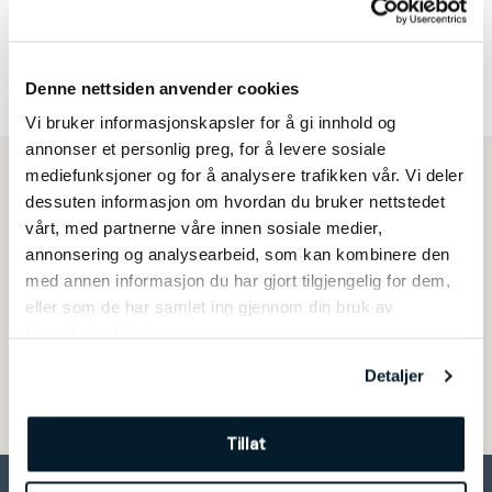
og har plass til to sykler.
Sykkelstativet Watch er produsert i galvanisert stål. Det kan
også leveres i valgfri RAL-farge.
Denne nettsiden anvender cookies
Vi bruker informasjonskapsler for å gi innhold og
annonser et personlig preg, for å levere sosiale
mediefunksjoner og for å analysere trafikken vår. Vi deler
dessuten informasjon om hvordan du bruker nettstedet
Vi er her for å hjelpe deg
vårt, med partnerne våre innen sosiale medier,
annonsering og analysearbeid, som kan kombinere den
Har du spørsmål, eller trenger
med annen informasjon du har gjort tilgjengelig for dem,
eller som de har samlet inn gjennom din bruk av
tips og råd?
tjenestene deres.
Kontakt oss
Detaljer
Tillat