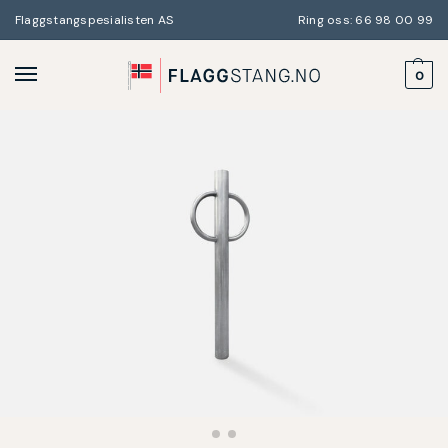
Flaggstangspesialisten AS
Ring oss: 66 98 00 99
0