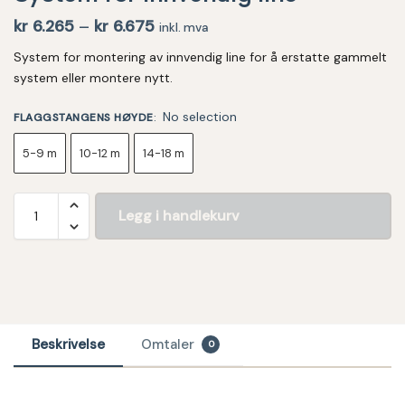
kr
6.265
–
kr
6.675
inkl. mva
System for montering av innvendig line for å erstatte gammelt
system eller montere nytt.
No selection
FLAGGSTANGENS HØYDE
:
5-9 m
10-12 m
14-18 m
Legg i handlekurv
Beskrivelse
Omtaler
0