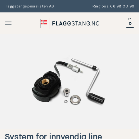
Flaggstangspesialisten AS
Ring oss: 66 98 00 99
0
System for innvendig line