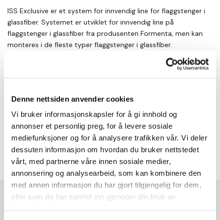
ISS Exclusive er et system for innvendig line for flaggstenger i
glassfiber. Systemet er utviklet for innvendig line på
flaggstenger i glassfiber fra produsenten Formenta, men kan
monteres i de fleste typer flaggstenger i glassfiber.
For å montere innvendig line må flaggstangen taes ned. Man
borer et 20mm hull omkring en meter fra bunn. Systemet
stikkes inn fra bunn og skrues fast.
Denne nettsiden anvender cookies
Ved bruk av innvendig line må man ha motvekt festet i
Vi bruker informasjonskapsler for å gi innhold og
underkanten av flagget eller vimpelen.
annonser et personlig preg, for å levere sosiale
mediefunksjoner og for å analysere trafikken vår. Vi deler
Innvendig line benyttes hovedsaklig i det offentlige rom hvor
dessuten informasjon om hvordan du bruker nettstedet
man vil begrense uønsket bruk av flaggstangen.
vårt, med partnerne våre innen sosiale medier,
annonsering og analysearbeid, som kan kombinere den
med annen informasjon du har gjort tilgjengelig for dem,
eller som de har samlet inn gjennom din bruk av
tjenestene deres.
Vi er her for å hjelpe deg