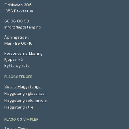
Griniveien 305
1356 Bekkestua
66 98 00 99
info@flaggstang.no
Åpningstider:
Man-fre 08-16
Personvernerklæring
Kjøpsvilkår
Bytte og retur
FLAGGSTENGER
Se alle Flaggstenger
Flaggstang i glassfiber
Flaggstang i aluminium
Flaggstang i tre
FLAGG OG VIMPLER
Se alle Flagg