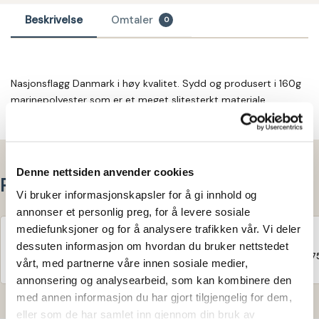
Beskrivelse
Omtaler
0
Nasjonsflagg Danmark i høy kvalitet. Sydd og produsert i 160g
marinepolyester som er et meget slitesterkt materiale.
Denne nettsiden anvender cookies
Relaterte produkter
Vi bruker informasjonskapsler for å gi innhold og
annonser et personlig preg, for å levere sosiale
mediefunksjoner og for å analysere trafikken vår. Vi deler
Norsk flagg
Svensk flagg
dessuten informasjon om hvordan du bruker nettstedet
kr
600
–
kr
8.390
kr
915
–
kr
6.97
inkl. mva
vårt, med partnerne våre innen sosiale medier,
annonsering og analysearbeid, som kan kombinere den
med annen informasjon du har gjort tilgjengelig for dem,
eller som de har samlet inn gjennom din bruk av