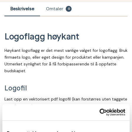
Beskrivelse
Omtaler
0
Logoflagg høykant
Høykant logoflagg er det mest vanlige valget for logoflagg. Bruk
firmaets logo, eller eget design for produktet eller kampanjen.
Utmerket synlighet for å få forbipasserende til å oppfatte
budskapet.
Logofil
Last opp en vektorisert pdf logofil (kan forstørres uten taggete
pixler) og snu/tilpass logoen slik du ønsker designet. Dersom
du har eps eller ai-fil og mangler program for konvertering til
høyoppløst pdf – så send oss filen pr e-post parallelt med
bestillingen til
info@flaggstang.no
Ved mindre flagg kan også