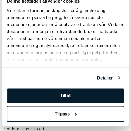
jpg eller png benyttes om logofilen er høyoppløst (300dpi).
Denne nettsiden anvender cookies
Vi bruker informasjonskapsler for å gi innhold og
Farge på bakgrunnen og/eller egen tekst kan legges til om
annonser et personlig preg, for å levere sosiale
ønskelig.
mediefunksjoner og for å analysere trafikken vår. Vi deler
dessuten informasjon om hvordan du bruker nettstedet
Levering
vårt, med partnerne våre innen sosiale medier,
annonsering og analysearbeid, som kan kombinere den
Produksjonstid er 2-4 uker etter godkjent korrektur. Vi sender
med annen informasjon du har gjort tilgjengelig for dem,
korrektur til godkjenning før flaggene produseres. Ved hastverk
eller som de har samlet inn gjennom din bruk av
– ta kontakt.
tjenestene deres.
Detaljer
Kvalitet og format
Standard er digitaltrykk på strikket polyester. Kvaliteten er litt
Tillat
blankere enn nasjonalflagg og tynnere for å være lette nok til
god synlighet uavhengig av vind.
Tilpass
Premium er digitaltrykk på vevet polyester. Denne kvaliteten
ligner mer på tekstilet som er i nasjonalflagg og er noe mer
holdbart enn strikket.