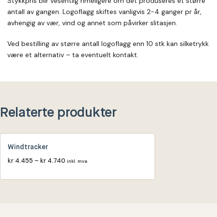
Stykkpris blir vesentlig rimeligere om det produseres et større
antall av gangen. Logoflagg skiftes vanligvis 2-4 ganger pr år,
avhengig av vær, vind og annet som påvirker slitasjen.
Ved bestilling av større antall logoflagg enn 10 stk kan silketrykk
være et alternativ – ta eventuelt kontakt.
Relaterte produkter
Windtracker
kr
4.455
–
kr
4.740
inkl. mva