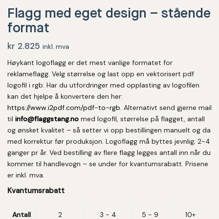
Flagg med eget design – stående
format
kr
2.825
inkl. mva
Høykant logoflagg er det mest vanlige formatet for
reklameflagg. Velg størrelse og last opp en vektorisert pdf
logofil i rgb. Har du utfordringer med opplasting av logofilen
kan det hjelpe å konvertere den her:
https://www.i2pdf.com/pdf-to-rgb
. Alternativt send gjerne mail
til
info@flaggstang.no
med logofil, størrelse på flagget, antall
og ønsket kvalitet – så setter vi opp bestillingen manuelt og da
med korrektur før produksjon. Logoflagg må byttes jevnlig; 2-4
ganger pr år. Ved bestilling av flere flagg legges antall inn når du
kommer til handlevogn – se under for kvantumsrabatt. Prisene
er inkl. mva.
Kvantumsrabatt
Antall
2
3 - 4
5 - 9
10+