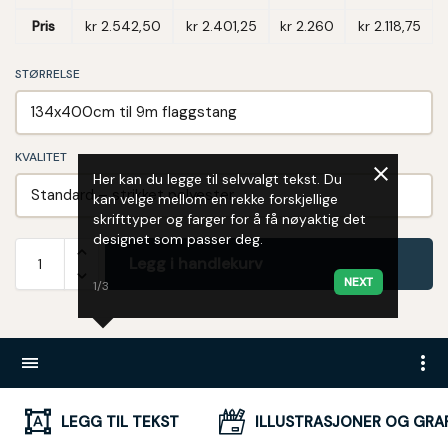
Pris
kr
2.542,50
kr
2.401,25
kr
2.260
kr
2.118,75
STØRRELSE
KVALITET
Her kan du legge til selvvalgt tekst. Du
kan velge mellom en rekke forskjellige
skrifttyper og farger for å få nøyaktig det
designet som passer deg.
Legg i handlekurv
NEXT
1/3
LEGG TIL TEKST
ILLUSTRASJONER OG GRAF