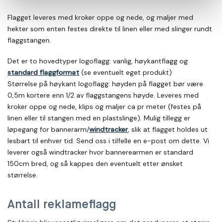
Flagget leveres med kroker oppe og nede, og maljer med
hekter som enten festes direkte til linen eller med slinger rundt
flaggstangen.
Det er to hovedtyper logoflagg: vanlig, høykantflagg og
standard flaggformat
(se eventuelt eget produkt)
Størrelse på høykant logoflagg: høyden på flagget bør være
0,5m kortere enn 1/2 av flaggstangens høyde. Leveres med
kroker oppe og nede, klips og maljer ca pr meter (festes på
linen eller til stangen med en plastslinge). Mulig tillegg er
løpegang for bannerarm/
windtracker
, slik at flagget holdes ut
lesbart til enhver tid. Send oss i tilfelle en e-post om dette. Vi
leverer også windtracker hvor bannerearmen er standard
150cm bred, og så kappes den eventuelt etter ønsket
størrelse.
Antall reklameflagg